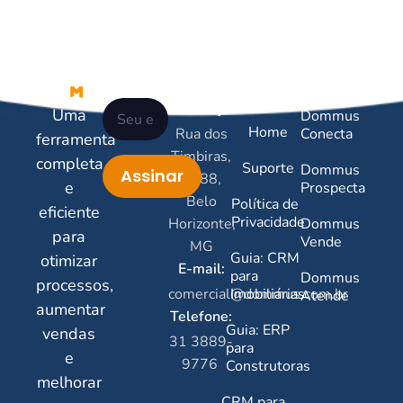
Newsletter
Contatos
Links
Serviços
Úteis
Endereço:
Uma
Dommus
Home
Rua dos
Conecta
ferramenta
Timbiras,
completa
Suporte
Dommus
Assinar
2788,
e
Prospecta
Belo
Política de
eficiente
Privacidade
Horizonte,
Dommus
para
Vende
MG
Guia: CRM
otimizar
E-mail:
para
Dommus
processos,
comercial@dommus.com.br
Imobiliárias
Atende
aumentar
Telefone:
Guia: ERP
vendas
31 3889-
para
e
9776
Construtoras
melhorar
CRM para