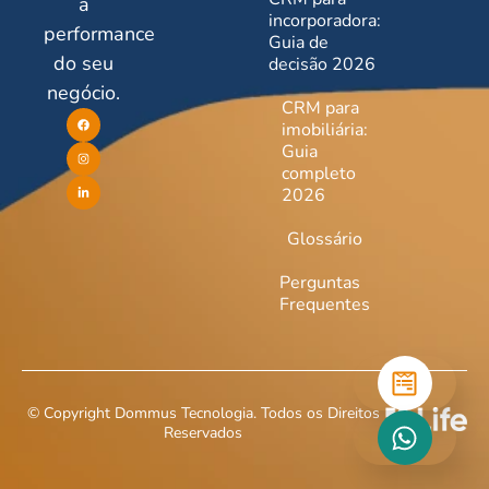
a
incorporadora:
performance
Guia de
do seu
decisão 2026
negócio.
CRM para
imobiliária:
Guia
completo
2026
Glossário
Perguntas
Frequentes
© Copyright Dommus Tecnologia. Todos os Direitos
Reservados