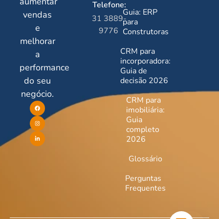
aumentar
Telefone:
Guia: ERP
vendas
31 3889-
para
e
9776
Construtoras
melhorar
CRM para
a
incorporadora:
performance
Guia de
do seu
decisão 2026
negócio.
CRM para
imobiliária:
Guia
completo
2026
Glossário
Perguntas
Frequentes