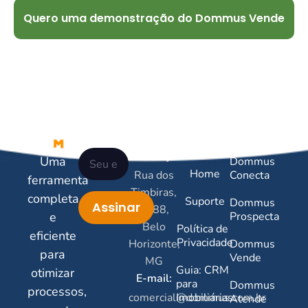
Quero uma demonstração do Dommus Vende
Newsletter
Contatos
Links
Serviços
Úteis
Endereço:
Uma
Dommus
Home
Rua dos
Conecta
ferramenta
Timbiras,
completa
Suporte
Dommus
Assinar
2788,
e
Prospecta
Belo
Política de
eficiente
Privacidade
Horizonte,
Dommus
para
Vende
MG
Guia: CRM
otimizar
E-mail:
para
Dommus
processos,
comercial@dommus.com.br
Imobiliárias
Atende