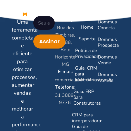
Newsletter
Contatos
Links
Serviços
Úteis
Endereço:
Uma
Dommus
Home
Rua dos
Conecta
ferramenta
Timbiras,
completa
Suporte
Dommus
Assinar
2788,
e
Prospecta
Belo
Política de
eficiente
Privacidade
Horizonte,
Dommus
para
Vende
MG
Guia: CRM
otimizar
E-mail:
para
Dommus
processos,
comercial@dommus.com.br
Imobiliárias
Atende
aumentar
Telefone:
Guia: ERP
vendas
31 3889-
para
e
9776
Construtoras
melhorar
CRM para
a
incorporadora:
performance
Guia de