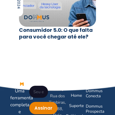
Consumidor 5.0: O que falta
para você chegar até ele?
Newsletter
Contatos
Links
Serviços
Úteis
Endereço:
Uma
Dommus
Home
Rua dos
Conecta
ferramenta
Timbiras,
completa
Suporte
Dommus
Assinar
2788,
e
Prospecta