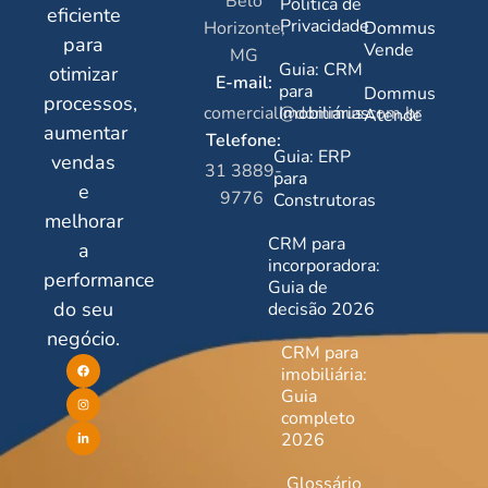
Belo
Política de
eficiente
Privacidade
Horizonte,
Dommus
para
Vende
MG
Guia: CRM
otimizar
E-mail:
para
Dommus
processos,
comercial@dommus.com.br
Imobiliárias
Atende
aumentar
Telefone:
Guia: ERP
vendas
31 3889-
para
e
9776
Construtoras
melhorar
CRM para
a
incorporadora:
performance
Guia de
do seu
decisão 2026
negócio.
CRM para
imobiliária:
Guia
completo
2026
Glossário